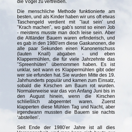
die Vögel zu vertreiben.
Die menschliche Methode funktionierte am
besten, und als Kinder haben wir uns oft etwas
Taschengeld verdient mit "laut sein' und
"Krach machen", wo gab's sonst so einen Job
- meistens musste man doch leise sein. Aber
die Altländer Bauern waren erfinderisch, und
es gab in den 1980'ern diese Gaskanonen, die
alle paar Sekunden einen Kanonenschuss
(lauten Knall) abgaben - und eben
Klappermühlen, die für viele Jahrzehnte das
"Spreenhüten" übernommen haben. Es ist
unklar, seit wann es Klappermühlen gibt oder
wer sie erfunden hat. Sie wurden Mitte des 19.
Jahrhunderts populär und kamen zum Einsatz,
sobald die Kirschen am Baum rot wurden.
Normalerweise war das von Anfang Juni bis in
den August hinein, wenn die Kirschen
schließlich abgeerntet waren. Zuerst
klapperten diese Mühlen Tag und Nacht, aber
irgendwann mussten die Bauern sie nachts
‘abstellen’.
Seit Ende der 1980'er Jahre ist all dies