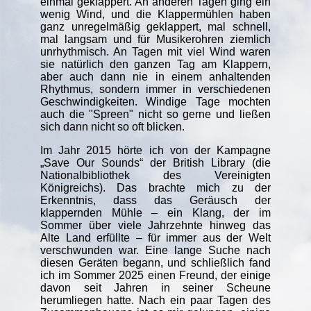
einmal geklappert. An anderen Tagen ging ein
wenig Wind, und die Klappermühlen haben
ganz unregelmäßig geklappert, mal schnell,
mal langsam und für Musikerohren ziemlich
unrhythmisch. An Tagen mit viel Wind waren
sie natürlich den ganzen Tag am Klappern,
aber auch dann nie in einem anhaltenden
Rhythmus, sondern immer in verschiedenen
Geschwindigkeiten. Windige Tage mochten
auch die "Spreen" nicht so gerne und ließen
sich dann nicht so oft blicken.
Im Jahr 2015 hörte ich von der Kampagne
„Save Our Sounds“ der British Library (die
Nationalbibliothek des Vereinigten
Königreichs). Das brachte mich zu der
Erkenntnis, dass das Geräusch der
klappernden Mühle – ein Klang, der im
Sommer über viele Jahrzehnte hinweg das
Alte Land erfüllte – für immer aus der Welt
verschwunden war. Eine lange Suche nach
diesen Geräten begann, und schließlich fand
ich im Sommer 2025 einen Freund, der einige
davon seit Jahren in seiner Scheune
herumliegen hatte. Nach ein paar Tagen des