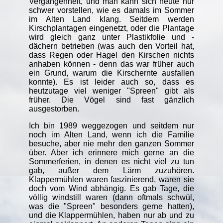
Vergangenheit, und man kann sich heute nur
schwer vorstellen, wie es damals im Sommer
im Alten Land klang. Seitdem werden
Kirschplantagen eingenetzt, oder die Plantage
wird gleich ganz unter Plastikfolie und -
dächern betrieben (was auch den Vorteil hat,
dass Regen oder Hagel den Kirschen nichts
anhaben können - denn das war früher auch
ein Grund, warum die Kirschernte ausfallen
konnte). Es ist leider auch so, dass es
heutzutage viel weniger "Spreen" gibt als
früher. Die Vögel sind fast gänzlich
ausgestorben.
Ich bin 1989 weggezogen und seitdem nur
noch im Alten Land, wenn ich die Familie
besuche, aber nie mehr den ganzen Sommer
über. Aber ich erinnere mich gerne an die
Sommerferien, in denen es nicht viel zu tun
gab, außer dem Lärm zuzuhören.
Klappermühlen waren faszinierend, waren sie
doch vom Wind abhängig. Es gab Tage, die
völlig windstill waren (dann oftmals schwül,
was die "Spreen" besonders gerne hatten),
und die Klappermühlen, haben nur ab und zu