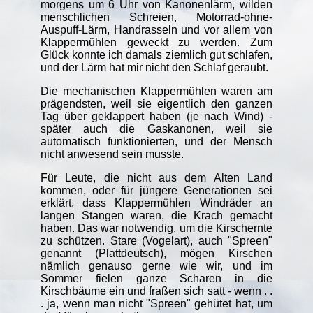
morgens um 6 Uhr von Kanonenlärm, wilden
menschlichen Schreien, Motorrad-ohne-
Auspuff-Lärm, Handrasseln und vor allem von
Klappermühlen geweckt zu werden. Zum
Glück konnte ich damals ziemlich gut schlafen,
und der Lärm hat mir nicht den Schlaf geraubt.
Die mechanischen Klappermühlen waren am
prägendsten, weil sie eigentlich den ganzen
Tag über geklappert haben (je nach Wind) -
später auch die Gaskanonen, weil sie
automatisch funktionierten, und der Mensch
nicht anwesend sein musste.
Für Leute, die nicht aus dem Alten Land
kommen, oder für jüngere Generationen sei
erklärt, dass Klappermühlen Windräder an
langen Stangen waren, die Krach gemacht
haben. Das war notwendig, um die Kirschernte
zu schützen. Stare (Vogelart), auch "Spreen"
genannt (Plattdeutsch), mögen Kirschen
nämlich genauso gerne wie wir, und im
Sommer fielen ganze Scharen in die
Kirschbäume ein und fraßen sich satt - wenn . .
. ja, wenn man nicht "Spreen" gehütet hat, um